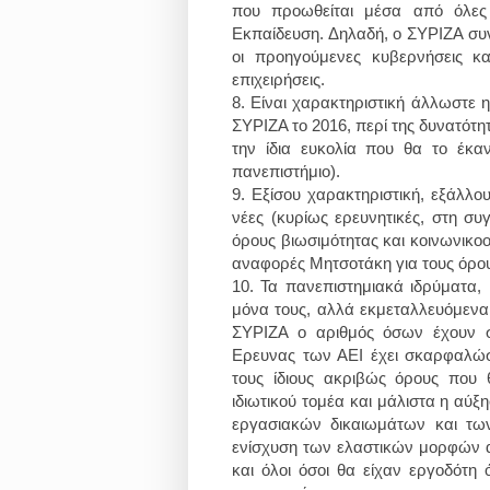
που προωθείται μέσα από όλες 
Εκπαίδευση. Δηλαδή, ο ΣΥΡΙΖΑ συν
οι προηγούμενες κυβερνήσεις κα
επιχειρήσεις.
8.
Είναι χαρακτηριστική άλλωστε 
ΣΥΡΙΖΑ το 2016, περί της δυνατότη
την ίδια ευκολία που θα το έκα
πανεπιστήμιο).
9.
Εξίσου χαρακτηριστική, εξάλλου,
νέες (κυρίως ερευνητικές, στη συ
όρους βιωσιμότητας και κοινωνικο
αναφορές Μητσοτάκη για τους όρους
10.
Τα πανεπιστημιακά ιδρύματα, βέ
μόνα τους, αλλά εκμεταλλευόμενα 
ΣΥΡΙΖΑ ο αριθμός όσων έχουν σ
Ερευνας των ΑΕΙ έχει σκαρφαλώσε
τους ίδιους ακριβώς όρους που θ
ιδιωτικού τομέα και μάλιστα η αύ
εργασιακών δικαιωμάτων και των
ενίσχυση των ελαστικών μορφών 
και όλοι όσοι θα είχαν εργοδότη 