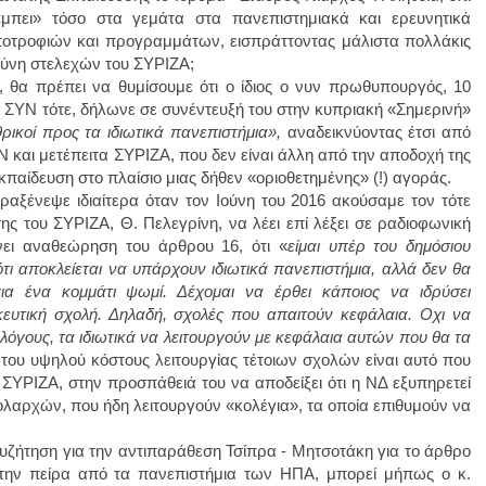
«μπει» τόσο στα γεμάτα στα πανεπιστημιακά και ερευνητικά
ποτροφιών και προγραμμάτων, εισπράττοντας μάλιστα πολλάκις
σύνη στελεχών του ΣΥΡΙΖΑ;
, θα πρέπει να θυμίσουμε ότι ο ίδιος ο νυν πρωθυπουργός, 10
υ ΣΥΝ τότε, δήλωνε σε συνέντευξή του στην κυπριακή «Σημερινή»
ρικοί προς τα ιδιωτικά πανεπιστήμια»,
αναδεικνύοντας έτσι από
ΥΝ και μετέπειτα ΣΥΡΙΖΑ, που δεν είναι άλλη από την αποδοχή της
κπαίδευση στο πλαίσιο μιας δήθεν «οριοθετημένης» (!) αγοράς.
αξένεψε ιδιαίτερα όταν τον Ιούνη του 2016 ακούσαμε τον τότε
ς του ΣΥΡΙΖΑ, Θ. Πελεγρίνη, να λέει επί λέξει σε ραδιοφωνική
νει αναθεώρηση του άρθρου 16, ότι «
είμαι υπέρ του δημόσιου
ότι αποκλείεται να υπάρχουν ιδιωτικά πανεπιστήμια, αλλά δεν θα
ια ένα κομμάτι ψωμί. Δέχομαι να έρθει κάποιος να ιδρύσει
κευτική σχολή. Δηλαδή, σχολές που απαιτούν κεφάλαια. Οχι να
ολόγους, τα ιδιωτικά να λειτουργούν με κεφάλαια αυτών που θα τα
α του υψηλού κόστους λειτουργίας τέτοιων σχολών είναι αυτό που
 ΣΥΡΙΖΑ, στην προσπάθειά του να αποδείξει ότι η ΝΔ εξυπηρετεί
αρχών, που ήδη λειτουργούν «κολέγια», τα οποία επιθυμούν να
 συζήτηση για την αντιπαράθεση Τσίπρα - Μητσοτάκη για το άρθρο
την πείρα από τα πανεπιστήμια των ΗΠΑ, μπορεί μήπως ο κ.