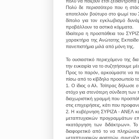
πολύ να παίζουν έτσι ξεδιάντροπα 
Πολύ δε περισσότερο που η στάσ
αποτελούν βούτυρο στο ψωμί του Σ
δίπολο για τον εγκλωβισμό δυνά
προβάλλουν τα αστικά κόμματα.
Ιδιαίτερα η προσπάθεια του ΣΥΡΙΖ
χαρακτήρα της Ανώτατης Εκπαίδευσ
πανεπιστήμια μιλά από μόνη της.
Το ουσιαστικό περιεχόμενο της δι
την ευκαιρία να το συζητήσουμε μέσ
Προς το παρόν, αρκούμαστε να π
πίσω από το κίβδηλο προσωπείο τ
1.
Ο ίδιος ο Αλ. Τσίπρας δήλωσε ε
στόχο για στενότερη σύνδεση των π
διαχωριστική γραμμή που προσπάθη
στις επιχειρήσεις, κάτι που προφανώ
2.
Η κυβέρνηση ΣΥΡΙΖΑ - ΑΝΕΛ κα
μεταπτυχιακών προγραμμάτων επί
«κατάργηση των διδάκτρων». Το 
διαφορετικό από το να πληρώνει
μεταπτυχιακών φοιτητών, συνεχίζο