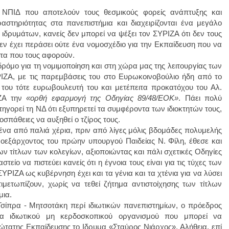
 ΝΠΙΔ που αποτελούν τους θεσμικούς φορείς ανάπτυξης και
δραστηριότητας στα πανεπιστήμια και διαχειρίζονται ένα μεγάλο
δρυμάτων, κανείς δεν μπορεί να ψέξει τον ΣΥΡΙΖΑ ότι δεν τους
εν έχει περάσει ούτε ένα νομοσχέδιο για την Εκπαίδευση που να
τα που τους αφορούν.
 δρόμο για τη νομιμοποίηση και στη χώρα μας της λειτουργίας των
ΡΙΖΑ, με τις παρεμβάσεις του στο Ευρωκοινοβούλιο ήδη από το
 του τότε ευρωβουλευτή του και μετέπειτα προκατόχου του Αλ.
ΙΖΑ την
«ορθή εφαρμογή της Οδηγίας 89/48/ΕΟΚ»
. Πάει πολύ
ηγορεί τη ΝΔ ότι εξυπηρετεί τα συμφέροντα των ιδιοκτητών τους,
σπάθειες να αυξηθεί ο τζίρος τους.
να από παλιά χέρια, πριν από λίγες μόλις βδομάδες πολυμελής
οεξάρχοντος του πρώην υπουργού Παιδείας Ν. Φίλη, έθεσε και
ν τίτλων των κολεγίων, αξιοποιώντας και πάλι σχετικές Οδηγίες
στείο να πιστεύει κανείς ότι η έγνοια τους είναι για τις τύχες των
ΡΙΖΑ ως κυβέρνηση έχει και τα γένια και τα χτένια για να λύσει
μετωπίζουν, χωρίς να τεθεί ζήτημα αντιστοίχησης των τίτλων
μια.
ίπρα - Μητσοτάκη περί ιδιωτικών πανεπιστημίων, ο πρόεδρος
 ιδιωτικού μη κερδοσκοπικού οργανισμού που μπορεί να
ώτατης Εκπαίδευσης το Ιδρυμα «Σταύρος Νιάρχος». Αλήθεια, επί