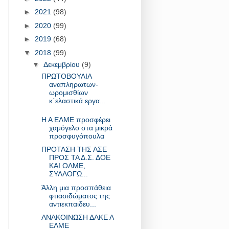
►
2021
(98)
►
2020
(99)
►
2019
(68)
▼
2018
(99)
▼
Δεκεμβρίου
(9)
ΠΡΩΤΟΒΟΥΛΙΑ
αναπληρωτων-
ωρoμισθίων
κ΄ελαστικά εργα...
Η Α ΕΛΜΕ προσφέρει
χαμόγελο στα μικρά
προσφυγόπουλα
ΠΡΟΤΑΣΗ ΤΗΣ ΑΣΕ
ΠΡΟΣ ΤΑ Δ.Σ. ΔΟΕ
ΚΑΙ ΟΛΜΕ,
ΣΥΛΛΟΓΩ...
Άλλη μια προσπάθεια
φτιασιδώματος της
αντιεκπαιδευ...
ΑΝΑΚΟΙΝΩΣΗ ΔΑΚΕ Α
ΕΛΜΕ