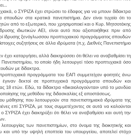
ι...
ιακά, ο ΣΥΡΙΖΑ έχει στρώσει το έδαφος για να μπουν δίδακτρα
 σπουδών στα κρατικά πανεπιστήμια. Δεν είναι τυχαίο ότι το
ητών από το εξωτερικό, που χρησιμοποιεί και ο Κυρ. Μητσοτάκης
δρυσης ιδιωτικών ΑΕΙ, είναι αυτό που αξιοποιήθηκε πριν από
περί ίδρυσης ξενόγλωσσου προπτυχιακού προγράμματος σπουδών
στοιχες συζητήσεις σε άλλα ιδρύματα (π.χ. Διεθνές Πανεπιστήμιο
 έχει καταργήσει, αλλά διακηρύσσει ότι θέλει να αναβαθμίσει τη
ύ Πανεπιστημίου, το οποίο ήδη λειτουργεί τόσο προπτυχιακά όσο
ουδών με δίδακτρα.
 προπτυχιακά προγράμματα του ΕΑΠ συμμετείχαν φοιτητές άνω
 έγιναν δεκτοί σε προπτυχιακά προγράμματα σπουδών και
ίας 18 ετών. Εδώ, τα δίδακτρα «δικαιολογούνται» υπό το μανδύα
αξιοποίησης της μεθόδου της διδασκαλίας εξ αποστάσεως.
ου μάθησης που λειτουργούν στα πανεπιστημιακά ιδρύματα της
ένες επί ΣΥΡΙΖΑ, με τους συμμετέχοντες σε αυτά να καλούνται
 ΣΥΡΙΖΑ έχει διακηρύξει ότι θέλει να αναβαθμίσει και αυτή την
ων.
 λειτουργίας των πανεπιστημίων, στο όνομα της διοικητικής και
τω και υπό την υψηλή εποπτεία του υπουργείου, αποτελεί στόχο