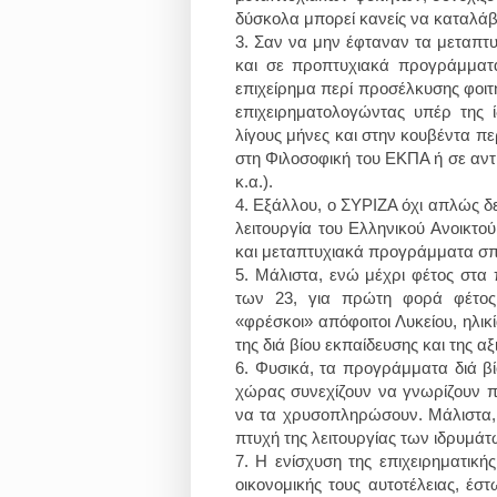
δύσκολα μπορεί κανείς να καταλάβε
3.
Σαν να μην έφταναν τα μεταπτυχ
και σε προπτυχιακά προγράμματα
επιχείρημα περί προσέλκυσης φοιτ
επιχειρηματολογώντας υπέρ της ί
λίγους μήνες και στην κουβέντα 
στη Φιλοσοφική του ΕΚΠΑ ή σε αντί
κ.α.).
4.
Εξάλλου, ο ΣΥΡΙΖΑ όχι απλώς δεν
λειτουργία του Ελληνικού Ανοικτο
και μεταπτυχιακά προγράμματα σπ
5.
Μάλιστα, ενώ μέχρι φέτος στα
των 23, για πρώτη φορά φέτος
«φρέσκοι» απόφοιτοι Λυκείου, ηλικ
της διά βίου εκπαίδευσης και της 
6.
Φυσικά, τα προγράμματα διά βί
χώρας συνεχίζουν να γνωρίζουν πι
να τα χρυσοπληρώσουν. Μάλιστα, ο
πτυχή της λειτουργίας των ιδρυμάτ
7.
Η ενίσχυση της επιχειρηματικής
οικονομικής τους αυτοτέλειας, έσ