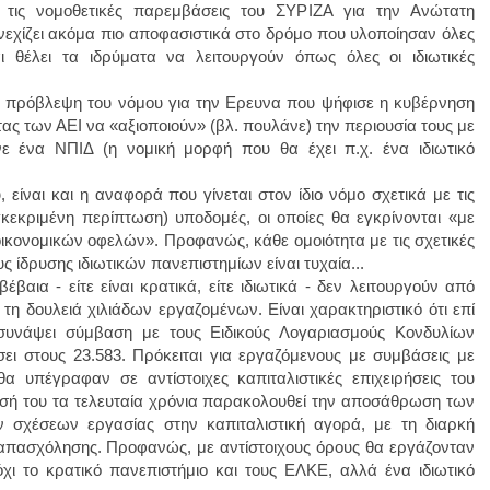
τις νομοθετικές παρεμβάσεις του ΣΥΡΙΖΑ για την Ανώτατη
εχίζει ακόμα πιο αποφασιστικά στο δρόμο που υλοποίησαν όλες
ι θέλει τα ιδρύματα να λειτουργούν όπως όλες οι ιδιωτικές
η πρόβλεψη του νόμου για την Ερευνα που ψήφισε η κυβέρνηση
τας των ΑΕΙ να «αξιοποιούν» (βλ. πουλάνε) την περιουσία τους με
νε ένα ΝΠΙΔ (η νομική μορφή που θα έχει π.χ. ένα ιδιωτικό
 είναι και η αναφορά που γίνεται στον ίδιο νόμο σχετικά με τις
γκεκριμένη περίπτωση) υποδομές, οι οποίες θα εγκρίνονται «με
οικονομικών οφελών». Προφανώς, κάθε ομοιότητα με τις σχετικές
 ίδρυσης ιδιωτικών πανεπιστημίων είναι τυχαία...
βαια - είτε είναι κρατικά, είτε ιδιωτικά - δεν λειτουργούν από
τη δουλειά χιλιάδων εργαζομένων. Είναι χαρακτηριστικό ότι επί
υνάψει σύμβαση με τους Ειδικούς Λογαριασμούς Κονδυλίων
ι στους 23.583. Πρόκειται για εργαζόμενους με συμβάσεις με
α υπέγραφαν σε αντίστοιχες καπιταλιστικές επιχειρήσεις του
ξησή του τα τελευταία χρόνια παρακολουθεί την αποσάθρωση των
 σχέσεων εργασίας στην καπιταλιστική αγορά, με τη διαρκή
απασχόλησης. Προφανώς, με αντίστοιχους όρους θα εργάζονταν
όχι το κρατικό πανεπιστήμιο και τους ΕΛΚΕ, αλλά ένα ιδιωτικό