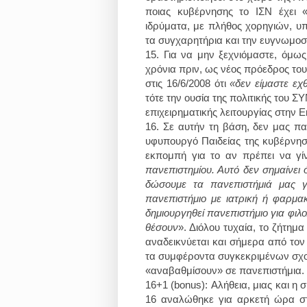
ποιας κυβέρνησης το ΙΣΝ έχει 
ιδρύματα, με πλήθος χορηγιών, υ
τα συγχαρητήρια και την ευγνωμο
15.
Για να μην ξεχνιόμαστε, όμως
χρόνια πριν, ως νέος πρόεδρος το
στις 16/6/2008 ότι
«δεν είμαστε εχθ
τότε την ουσία της πολιτικής του Σ
επιχειρηματικής λειτουργίας στην Ε
16.
Σε αυτήν τη βάση, δεν μας παρ
υφυπουργό Παιδείας της κυβέρνηση
εκπομπή για το αν πρέπει να γί
πανεπιστημίου. Αυτό δεν σημαίνει 
δώσουμε τα πανεπιστήμιά μας γ
πανεπιστήμιο με ιατρική ή φαρμα
δημιουργηθεί πανεπιστήμιο για φιλ
θέσουν
». Διόλου τυχαία, το ζήτημ
αναδεικνύεται και σήμερα από τον
τα συμφέροντα συγκεκριμένων σχολ
«αναβαθμίσουν» σε πανεπιστήμια.
16
+1 (bonus): Αλήθεια, μιας και η
16 αναλώθηκε για αρκετή ώρα σ