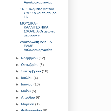
Αιτωλοακαρνανίας
16+1 αλήθειες για τον
ΣΥΡΙΖΑ και το άρθρο
16
ΜΟΥΣΙΚΑ -
ΚΑΛΛΙΤΕΧΝΙΚΑ
ΣΧΟΛΕΙΑ Οι αγώνες
φέρνουν ν...
Ανακοίνωση ΔΑΚΕ Α
ΕΛΜΕ
Αιτλωοακαρνανίας
►
Νοεμβρίου
(12)
►
Οκτωβρίου
(8)
►
Σεπτεμβρίου
(10)
►
Ιουλίου
(4)
►
Ιουνίου
(10)
►
Μαΐου
(5)
►
Απριλίου
(6)
►
Μαρτίου
(12)
►
Φεβρουαρίου
(9)