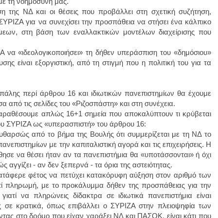
με τη νοημοσύνη μας.
η της ΝΔ και οι θέσεις που προβάλλει στη σχετική συζήτηση,
ΥΡΙΖΑ για να συνεχίσει την προσπάθεια να στήσει ένα κάλπικο
μεων, στη βάση των εναλλακτικών μοντέλων διαχείρισης που
Α να «ιδεολογικοποιήσει» τη δήθεν υπεράσπιση του «δημόσιου»
ης είναι εξοργιστική, από τη στιγμή που η πολιτική του για τα
απάλης περί άρθρου 16 και ιδιωτικών πανεπιστημίων θα έχουμε
α από τις σελίδες του «Ριζοσπάστη» και στη συνέχεια.
αραθέσουμε απλώς 16+1 σημεία που αποκαλύπτουν τι κρύβεται
ου ΣΥΡΙΖΑ ως «υπερασπιστή» του άρθρου 16:
υθαρσώς από το βήμα της Βουλής ότι συμμερίζεται με τη ΝΔ το
ανεπιστημίων με την καπιταλιστική αγορά και τις επιχειρήσεις. Η
σε να θέσει ήταν αν τα πανεπιστήμια θα «υποτάσσονται» ή όχι
ς αγγίζει - αν δεν ξεπερνά - τα όρια της αστειότητας.
τάφερε φέτος να πετύχει κατακόρυφη αύξηση στον αριθμό των
 πληρωμή, με το προκάλυμμα δήθεν της προσπάθειας για την
γιατί να πληρώνεις δίδακτρα σε ιδιωτικά πανεπιστήμια είναι
ς σε κρατικά, όπως επιβάλλει ο ΣΥΡΙΖΑ στην πλειοψηφία των
ντας στο δρόμο που είχαν χαράξει ΝΔ και ΠΑΣΟΚ, είναι κάτι που