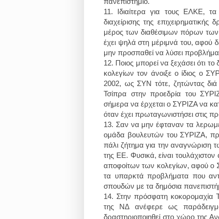
πανεπιστήμιο.
11.
Ιδιαίτερα για τους ΕΛΚΕ, τα
διαχείρισης της επιχειρηματικής 
μέρος των διαθέσιμων πόρων των ι
έχει ψηλά στη μέριμνά του, αφού δ
μην προσπαθεί να λύσει προβλήμα
12.
Ποιος μπορεί να ξεχάσει ότι το
κολεγίων τον άνοιξε ο ίδιος ο ΣΥ
2002, ως ΣΥΝ τότε, ζητώντας διά
Τσίπρα στην προεδρία του ΣΥΡ
σήμερα να έρχεται ο ΣΥΡΙΖΑ να κατ
όταν έχει πρωταγωνιστήσει στις προ
13.
Σαν να μην έφταναν τα λερωμέ
ομάδα βουλευτών του ΣΥΡΙΖΑ, πρ
πάλι ζήτημα για την αναγνώριση τω
της ΕΕ. Φυσικά, είναι τουλάχιστον α
αποφοίτων των κολεγίων, αφού ο ΣΥ
τα υπαρκτά προβλήματα που αντι
σπουδών με τα δημόσια πανεπιστή
14.
Στην πρόσφατη κοκορομαχία Τσ
της ΝΔ ανέφερε ως παράδειγμα
δραστηριοποιηθεί στο χώρο της Αν